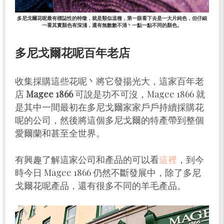
多尼戈爾花呢最有標誌性的特徵，就是類似這種，第一眼看下去是一大片純色，但仔細
一看其實顏色有深淺，還有無數數不清丶一點一點不同的顏色。
多尼戈爾花呢百年老店
收集採購這些花呢丶將它發揚光大，這家百年老
店
Magee 1866
可說是功不可沒，Magee 1866 就
是其中一間最初在多尼戈爾家家戶戶持續採購花
呢的公司，然後將這個多尼戈爾的特產帶到整個
愛爾蘭和甚至全世界。
有興趣了解這家公司和產品的可以看
這裡
，到今
時今日 Magee 1866 仍然不斷發展中，除了多尼
戈爾花呢產品，還有很多不同的羊毛產品。