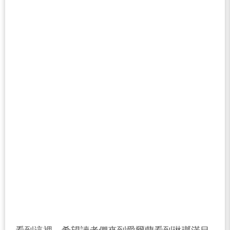
看到這裡，希望讀者們來到愛爾蘭看到琳瑯滿目