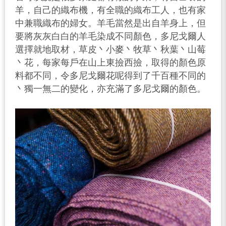
羊，自己的織布機，有全職的織布工人，也有家
中兼職織布的婦女。羊毛當然是出自羊身上，但
要將灰灰白白的羊毛染成不同顏色，多尼戈爾人
選擇就地取材，草皮丶小麥丶牧草丶秋葉丶山莓
丶花，每家每戶在山上東撿西撿，取得的顏色原
料都不同，令多尼戈爾花呢得到了千百種不同的
丶獨一無二的變化，亦充滿了多尼戈爾的顏色。